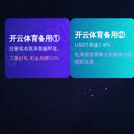
返回开云手机站登入