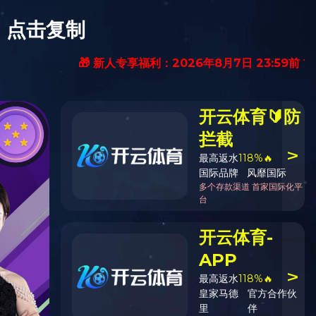
中文
荣誉
开云online(中国)