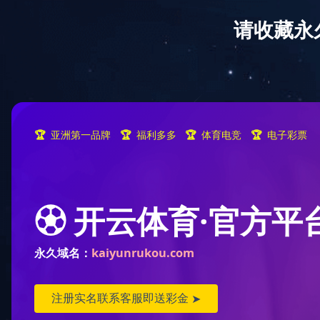
开云online(中国)
业