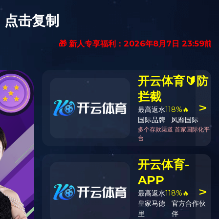
中文
荣誉
开云online(中国)