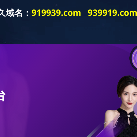
务领域
开云手机站登入