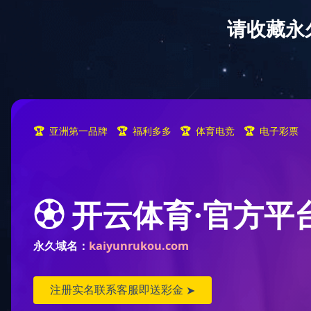
开云online(中国)
业