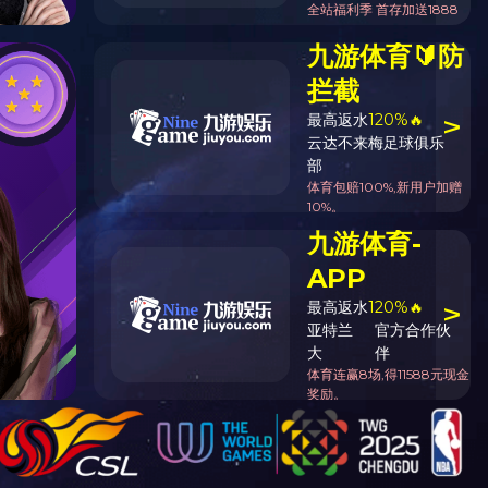
首页
-
开云online(中国)
-
区域运营中心