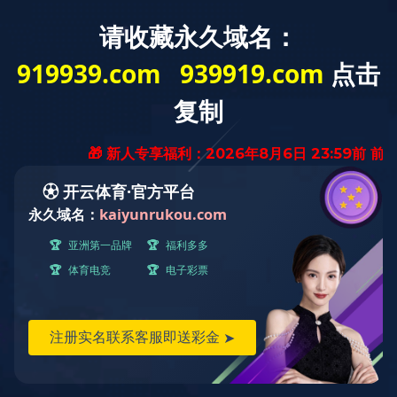
总部
分支机构
分支机构
中装智链科技