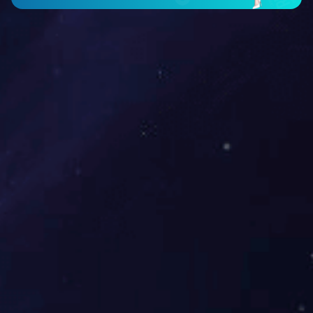
中装建设—嘉禾分公司
中装建设—重庆分公司
中装建设—成都分公司
中装建设—宜宾分公司
中装建设—云南办事处