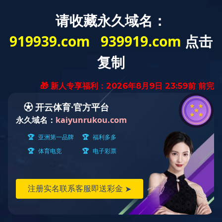
公司介绍
企业资质
发展历程
企业文化
新闻资讯
企业内刊
区域运营中心