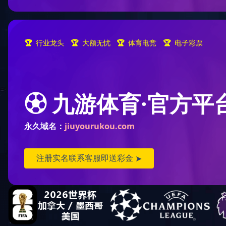
企业荣誉
项目荣誉