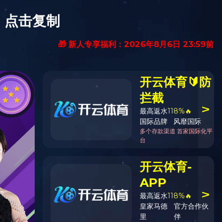
中文
荣誉
开云online(中国)