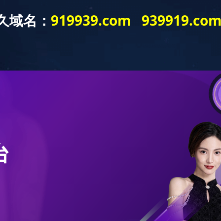
务领域
开云手机站登入