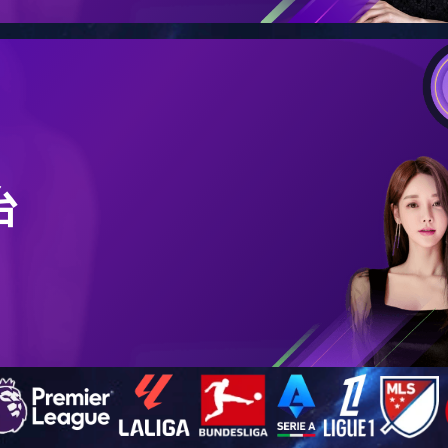
精装住宅
商业中心
医院
其他
情街