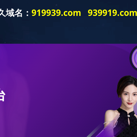
务领域
开云手机站登入