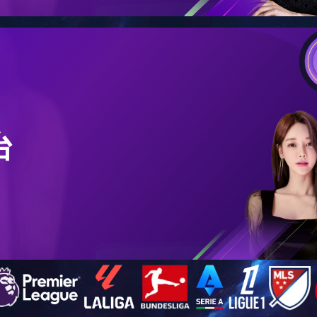
精装住宅
商业中心
医院
其他