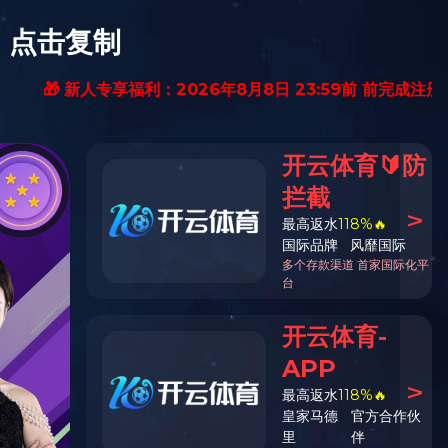
中文
荣誉
开云online(中国)