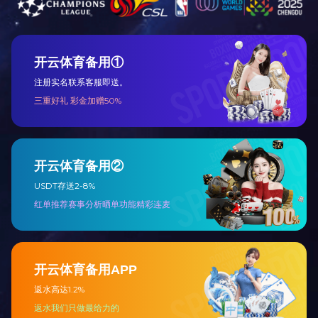
1
2
3
4
5
投资者关系
投资者关系
最新公告
投资者热线：0755-
83598225
行情走势
邮箱：
中国投资者网
zhengquan@zhongzhuang.co
投资者互动交流
关于网站
关注我们
法律申明
隐私条款
COPYRIGHT@1994-2017 开云手机站登入