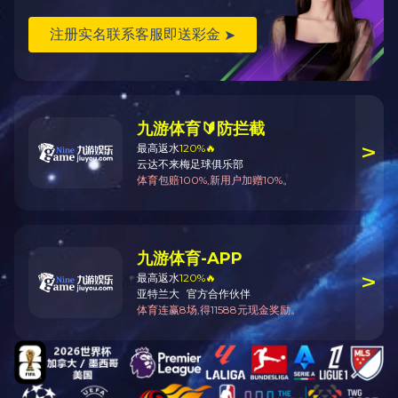
中国建筑装饰设计十年功勋企业
最具影响力设计机构