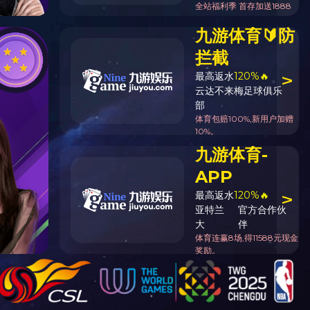
首页
-
开云手机站登入
-
高端酒店