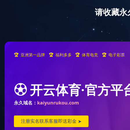
开云online(中国)
业