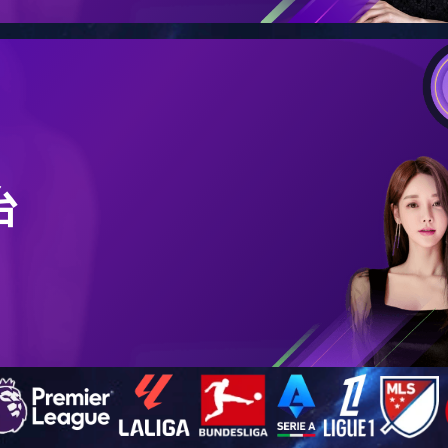
精装住宅
商业中心
医院
其他