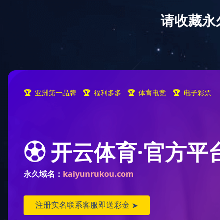
开云online(中国)
业