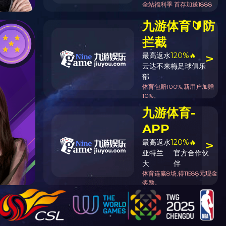
首页
-
开云手机站登入
-
EPC