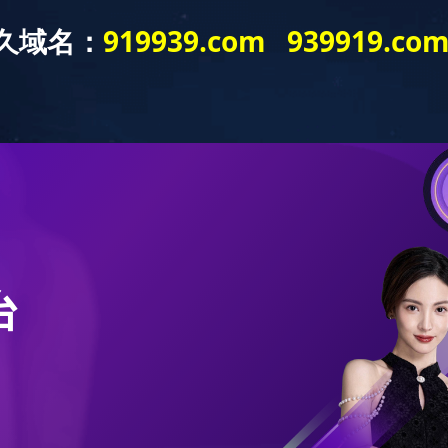
务领域
开云手机站登入